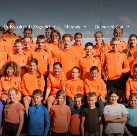
Polsstokclub Zegveld
Nieuws
De vereniging