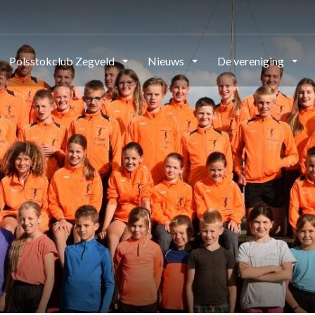
Polsstokclub Zegveld
Nieuws
De vereniging