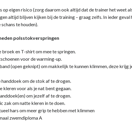
 op eigen risico (zorg daarom ook altijd dat de trainer het weet als
n altijd blijven kijken bij de training – graag zelfs. In ieder ge
 schans te houden).
eden polsstokverspringen
 broek en T-shirt om mee te springen.
tschoenen voor de warming-up.
band (open geknipt) om makkelijk te kunnen klimmen, deze krijg je d
 handdoek om de stok af te drogen.
 kleren voor als je nat bent gegaan.
nddoek(en) om jezelf af te drogen.
ic zak om natte kleren in te doen.
tueel hars om meer grip te hebben met klimmen
maal zwemdiploma A