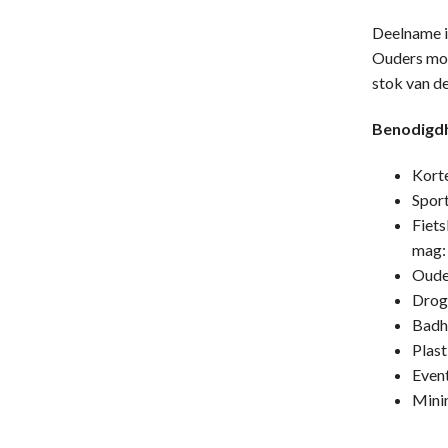
Deelname is
Ouders moge
stok van de
Benodigdh
Korte
Spor
Fiets
mag:
Oude
Droge
Badha
Plast
Even
Mini