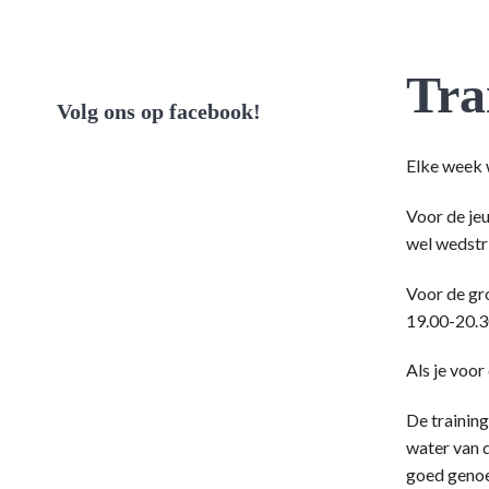
Tra
Volg ons op facebook!
Elke week w
Voor de jeu
wel wedstri
Voor de gro
19.00-20.3
Als je voor
De training
water van d
goed genoe