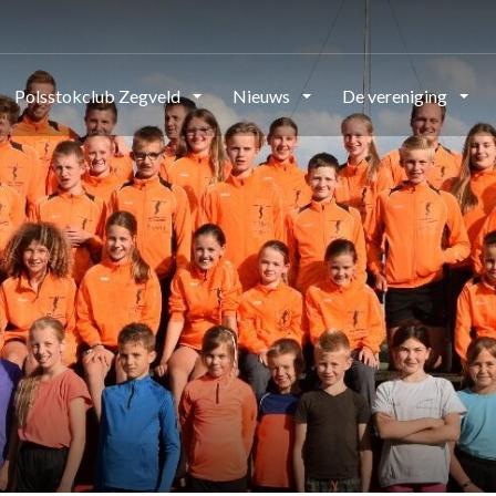
Polsstokclub Zegveld
Nieuws
De vereniging